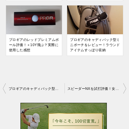
プロギアのレッドプレミアムボ
プロギアのキャディバック型ミ
ール評価！＋10Y飛ぶ？実際に
ニポーチをレビュー！ラウンド
使用した感想
アイテムすっぽり収納
投
プロギアのキャディバック型ミニポーチをレビュー！ラウンドアイテムすっぽり収納
スピーダーNXを試打評価！女子プロのシャフトを青く染める新スピーダーとは？
稿
ナ
ビ
ゲ