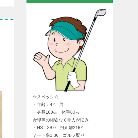
☆スペック☆
・年齢：42 男
・身長180㎝ 体重80㎏
野球等の経験なく非力が悩み
・HS：39.0 飛距離216Y
ミート率1.36 ゴルフ歴7年