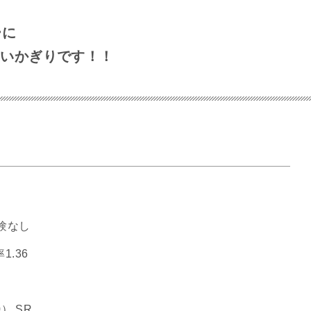
ーに
しいかぎりです！！
験なし
1.36
） SR