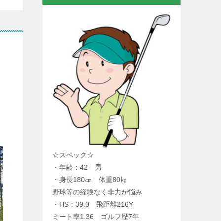
☆スペック☆
・年齢：42 男
・身長180㎝ 体重80㎏
野球等の経験なく非力が悩み
・HS：39.0 飛距離216Y
ミート率1.36 ゴルフ歴7年